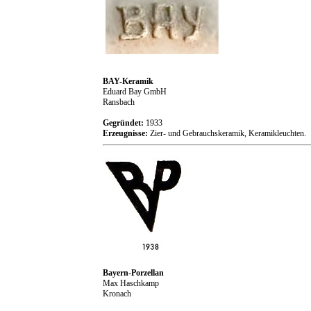
BAY-Keramik
Eduard Bay GmbH
Ransbach
Gegründet:
1933
Erzeugnisse:
Zier- und Gebrauchskeramik, Keramikleuchten.
Bayern-Porzellan
Max Haschkamp
Kronach