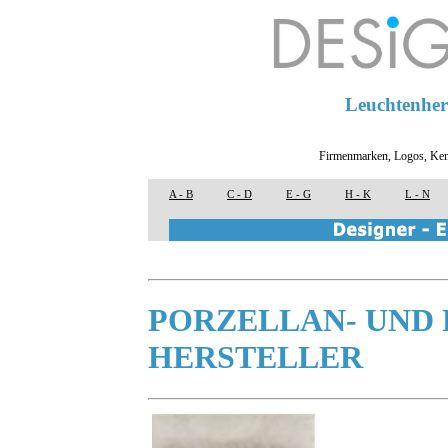
Leuchtenhers
Firmenmarken, Logos, Ken
A - B
C - D
E - G
H - K
L - N
PORZELLAN- UND
HERSTELLER