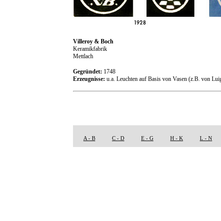
Villeroy & Boch
Keramikfabrik
Mettlach
Gegründet:
1748
Erzeugnisse:
u.a. Leuchten auf Basis von Vasen (z.B. von Luig
A - B
C - D
E - G
H - K
L - N