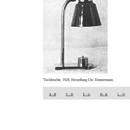
'Tischleuchte, 1928, Herstellung Chr. Zimmermann.
A - B
C - D
E - G
H - K
L - N