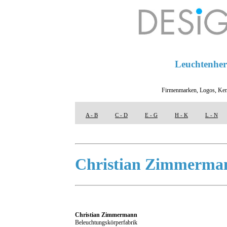
Leuchtenhers
Firmenmarken, Logos, Ken
A - B
C - D
E - G
H - K
L - N
Christian Zimmerma
Christian Zimmermann
Beleuchtungskörperfabrik