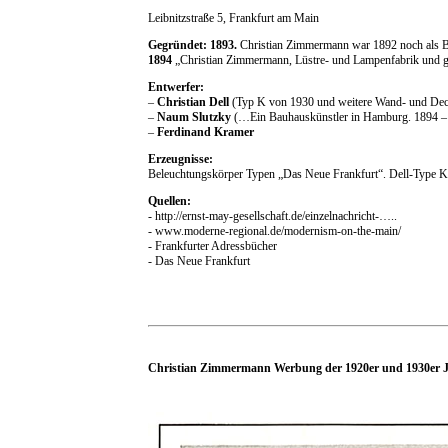
Leibnitzstraße 5, Frankfurt am Main
Gegründet: 1893.
Christian Zimmermann war 1892 noch als Bi
1894
„Christian Zimmermann, Lüstre- und Lampenfabrik und gal
Entwerfer:
–
Christian Dell
(Typ K von 1930 und weitere Wand- und Dec
–
Naum Slutzky
(…Ein Bauhauskünstler in Hamburg. 1894 – 
–
F
erdinand Kramer
Erzeugnisse:
Beleuchtungskörper Typen „Das Neue Frankfurt“. Dell-Type K
Quellen:
- http://ernst-may-gesellschaft.de/einzelnachricht-…..
- www.moderne-regional.de/modernism-on-the-main/
- Frankfurter Adressbücher
- Das Neue Frankfurt
Christian Zimmermann Werbung der 1920er und 1930er J