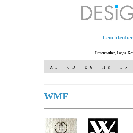
Leuchtenhers
Firmenmarken, Logos, Ken
A - B
C - D
E - G
H - K
L - N
WMF