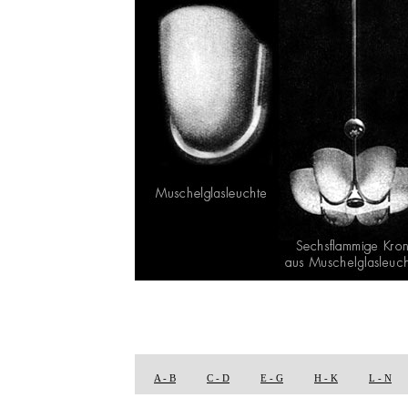
A - B
C - D
E - G
H - K
L - N