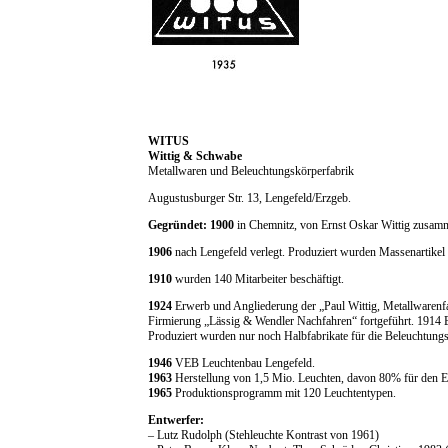
WITUS
Wittig & Schwabe
Metallwaren und Beleuchtungskörperfabrik
Augustusburger Str. 13, Lengefeld/Erzgeb.
Gegründet: 1900
in Chemnitz, von Ernst Oskar Wittig zusamm
1906
nach Lengefeld verlegt. Produziert wurden Massenartikel 
1910
wurden 140 Mitarbeiter beschäftigt.
1924
Erwerb und Angliederung der „Paul Wittig, Metallwarenfa
Firmierung „Lässig & Wendler Nachfahren“ fortgeführt. 1914 
Produziert wurden nur noch Halbfabrikate für die Beleuchtungs
1946
VEB Leuchtenbau Lengefeld.
1963
Herstellung von 1,5 Mio. Leuchten, davon 80% für den E
1965
Produktionsprogramm mit 120 Leuchtentypen.
Entwerfer:
– Lutz Rudolph (Stehleuchte Kontrast von 1961)