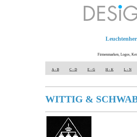
Leuchtenhers
Firmenmarken, Logos, Ken
A - B
C - D
E - G
H - K
L - N
WITTIG & SCHWA