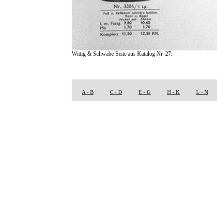
Wittig & Schwabe Seite aus Katalog Nr. 27.
A - B
C - D
E - G
H - K
L - N