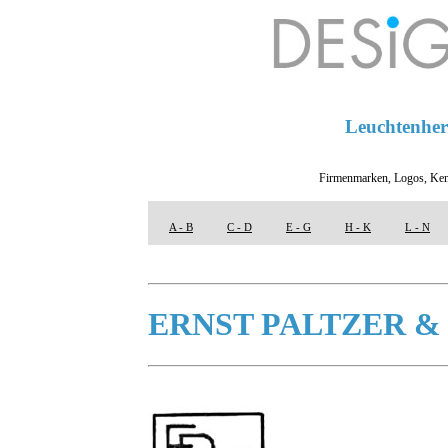
Leuchtenhers
Firmenmarken, Logos, Ken
A - B
C - D
E - G
H - K
L - N
ERNST PALTZER &