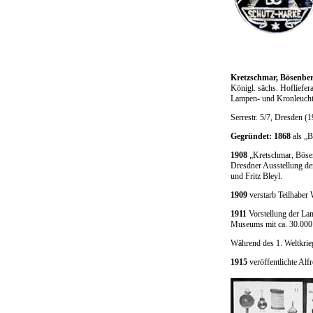
Kretzschmar, Bösenbe
Königl. sächs. Hofliefer
Lampen- und Kronleucht
Serrestr. 5/7, Dresden (
Gegründet: 1868
als „B
1908
„Kretschmar, Bösenb
Dresdner Ausstellung de
und Fritz Bleyl.
1909
verstarb Teilhaber
1911
Vorstellung der La
Museums mit ca. 30.000 
Während des 1. Weltkrie
1915
veröffentlichte Al