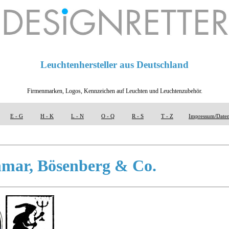
Leuchtenhersteller aus Deutschland
Firmenmarken, Logos, Kennzeichen auf Leuchten und Leuchtenzubehör.
E - G
H - K
L - N
O - Q
R - S
T - Z
Impressum/Daten
hmar, Bösenberg & Co.