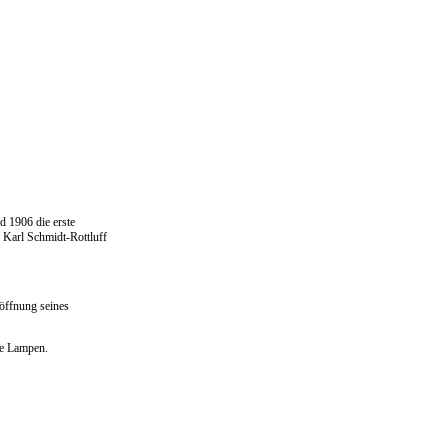
d 1906 die erste
 Karl Schmidt-Rottluff
öffnung seines
he Lampen.