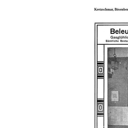
Kretzschmar, Bösenbe