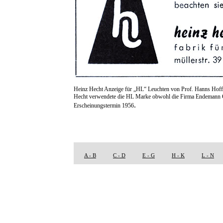
Heinz Hecht Anzeige für „HL“ Leuchten von Prof. Hanns Hof
Hecht verwendete die HL Marke obwohl die Firma Endemann GmbH
.
Erscheinungstermin 1956
A - B
C - D
E - G
H - K
L - N