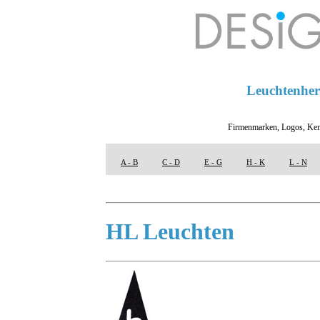
Leuchtenhers
Firmenmarken, Logos, Ken
A - B
C - D
E - G
H - K
L - N
HL Leuchten