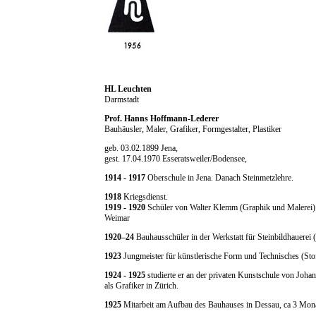
HL Leuchten
Darmstadt
Prof. Hanns Hoffmann-Lederer
Bauhäusler, Maler, Grafiker, Formgestalter, Plastiker
geb. 03.02.1899 Jena,
gest. 17.04.1970 Esseratsweiler/Bodensee,
1914 - 1917
Oberschule in Jena. Danach Steinmetzlehre.
1918
Kriegsdienst.
1919 - 1920
Schüler von Walter Klemm (Graphik und Malerei) a
Weimar
1920–24
Bauhausschüler in der Werkstatt für Steinbildhauerei
1923
Jungmeister für künstlerische Form und Technisches (Stof
1924 - 1925
studierte er an der privaten Kunstschule von Johan
als Grafiker in Zürich.
1925
Mitarbeit am Aufbau des Bauhauses in Dessau, ca 3 Mona