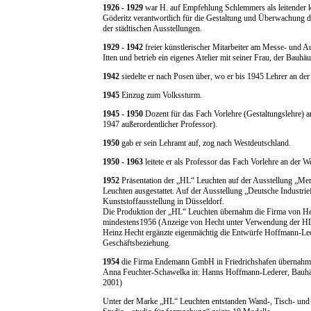
1926 - 1929
war H. auf Empfehlung Schlemmers als leitender 
Göderitz verantwortlich für die Gestaltung und Überwachung d
der städtischen Ausstellungen.
1929 - 1942
freier künstlerischer Mitarbeiter am Messe- und Au
Itten und betrieb ein eigenes Atelier mit seiner Frau, der Bauhä
1942
siedelte er nach Posen über, wo er bis 1945 Lehrer an de
1945
Einzug zum Volkssturm.
1945 - 1950
Dozent für das Fach Vorlehre (Gestaltungslehre) 
1947 außerordentlicher Professor).
1950
gab er sein Lehramt auf, zog nach Westdeutschland.
1950 - 1963
leitete er als Professor das Fach Vorlehre an der 
1952
Präsentation der „HL“ Leuchten auf der Ausstellung „Me
Leuchten ausgestattet. Auf der Ausstellung „Deutsche Industri
Kunststoffausstellung in Düsseldorf.
Die Produktion der „HL“ Leuchten übernahm die Firma von Hei
mindestens1956 (Anzeige von Hecht unter Verwendung der HL M
Heinz Hecht ergänzte eigenmächtig die Entwürfe Hoffmann-Led
Geschäftsbeziehung.
1954
die Firma Endemann GmbH in Friedrichshafen übernahm di
Anna Feuchter-Schawelka in: Hanns Hoffmann-Lederer, Bauhäusl
2001)
Unter der Marke „HL“ Leuchten entstanden Wand-, Tisch- und 