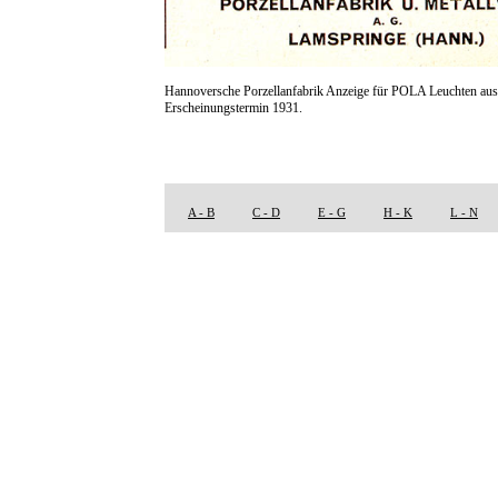
Hannoversche Porzellanfabrik Anzeige für POLA Leuchten aus P
Erscheinungstermin 1931.
A - B
C - D
E - G
H - K
L - N