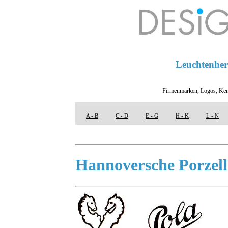
Leuchtenhers
Firmenmarken, Logos, Ken
A - B
C - D
E - G
H - K
L - N
Hannoversche Porzell