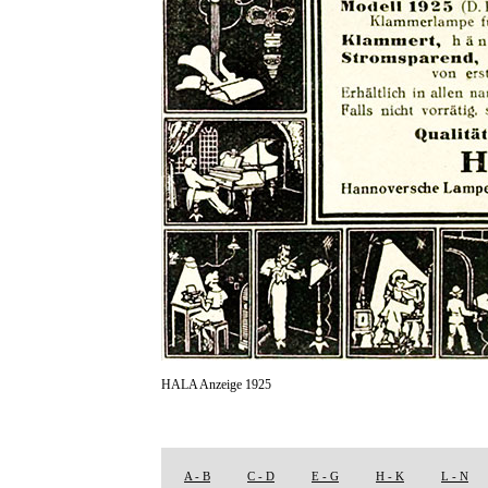
HALA Anzeige 1925
A - B
C - D
E - G
H - K
L - N