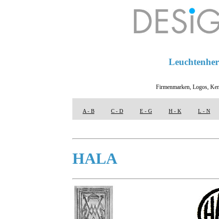
Leuchtenhers
Firmenmarken, Logos, Ken
A - B
C - D
E - G
H - K
L - N
HALA