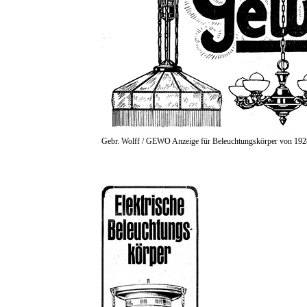
Gebr. Wolff / GEWO Anzeige für Beleuchtungskörper von 192