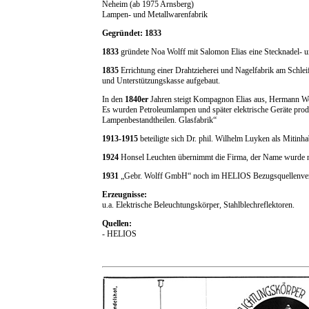
Neheim (ab 1975 Arnsberg)
Lampen- und Metallwarenfabrik
Gegründet: 1833
1833
gründete Noa Wolff mit Salomon Elias eine Stecknadel- un
1835
Errichtung einer Drahtzieherei und Nagelfabrik am Schlei
und Unterstützungskasse aufgebaut.
In den
1840er
Jahren steigt Kompagnon Elias aus, Hermann Wol
Es wurden Petroleumlampen und später elektrische Geräte produ
Lampenbestandtheilen. Glasfabrik“
1913-1915
beteiligte sich Dr. phil. Wilhelm Luyken als Mitinh
1924
Honsel Leuchten übernimmt die Firma, der Name wurde ni
1931
„Gebr. Wolff GmbH“ noch im HELIOS Bezugsquellenverze
Erzeugnisse:
u.a. Elektrische Beleuchtungskörper, Stahlblechreflektoren.
Quellen:
- HELIOS