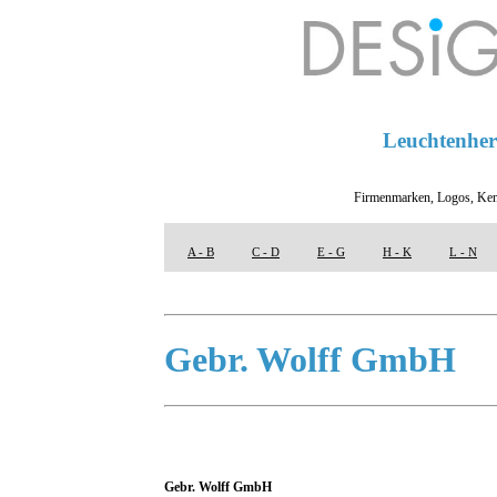
Leuchtenhers
Firmenmarken, Logos, Ken
A - B
C - D
E - G
H - K
L - N
Gebr. Wolff GmbH
Gebr. Wolff GmbH