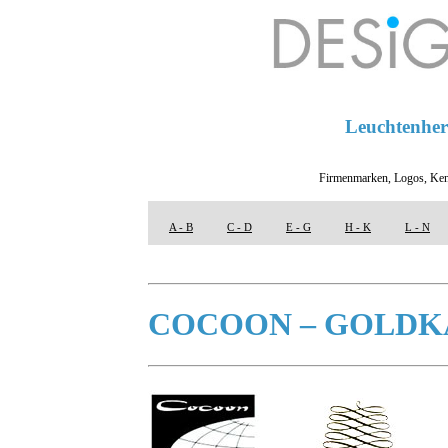
Leuchtenhers
Firmenmarken, Logos, Ken
A - B
C - D
E - G
H - K
L - N
COCOON – GOLDK