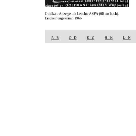
Goldkant Anzeige mit Leuchte ASPA (60 cm hoch).
Erscheinungstermin 1966
A - B
C - D
E - G
H - K
L - N