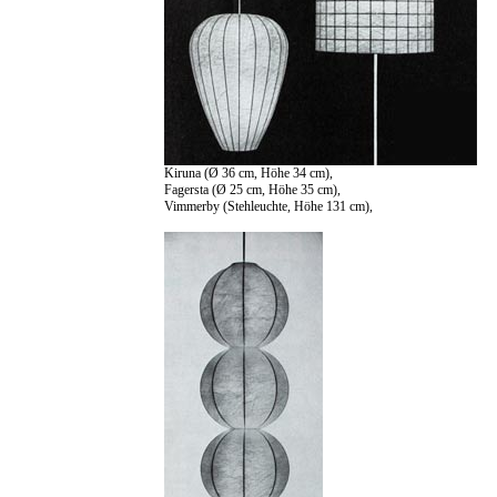
Kiruna (Ø 36 cm, Höhe 34 cm),
Fagersta (Ø 25 cm, Höhe 35 cm),
Vimmerby (Stehleuchte, Höhe 131 cm),