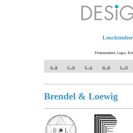
Leuchtenhers
Firmenmarken, Logos, Ken
A - B
C - D
E - G
H - K
L - N
Brendel & Loewig