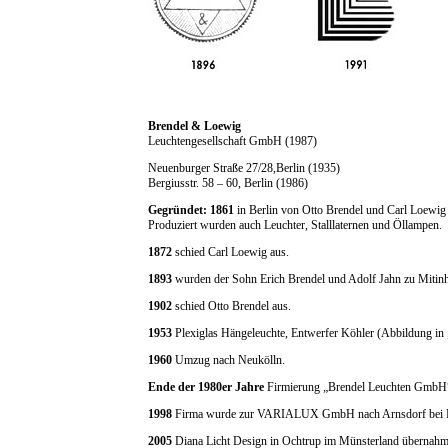
Brendel & Loewig
Leuchtengesellschaft GmbH (1987)
Neuenburger Straße 27/28,Berlin (1935)
Bergiusstr. 58 – 60, Berlin (1986)
Gegründet: 1861
in Berlin von Otto Brendel und Carl Loewig 
Produziert wurden auch Leuchter, Stalllaternen und Öllampen.
1872
schied Carl Loewig aus.
1893
wurden der Sohn Erich Brendel und Adolf Jahn zu Mitin
1902
schied Otto Brendel aus.
1953
Plexiglas Hängeleuchte, Entwerfer Köhler (Abbildung in
1960
Umzug nach Neukölln.
Ende der 1980er Jahre
Firmierung „Brendel Leuchten GmbH
1998
Firma wurde zur VARIALUX GmbH nach Arnsdorf bei Dr
2005
Diana Licht Design in Ochtrup im Münsterland übernahm