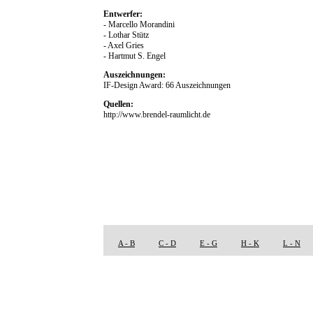
Entwerfer:
- Marcello Morandini
- Lothar Stütz
- Axel Gries
- Hartmut S. Engel
Auszeichnungen:
IF-Design Award: 66 Auszeichnungen
Quellen:
http://www.brendel-raumlicht.de
A - B
C - D
E - G
H - K
L - N