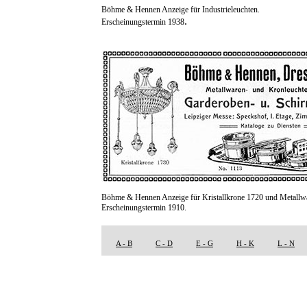
Böhme & Hennen Anzeige für Industrieleuchten.
.
Erscheinungstermin 1938
Böhme & Hennen Anzeige für Kristallkrone 1720 und Metallw
Erscheinungstermin 1910.
A - B
C - D
E - G
H - K
L - N