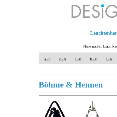
Leuchtenhers
Firmenmarken, Logos, Ken
A - B
C - D
E - G
H - K
L - N
Böhme & Hennen