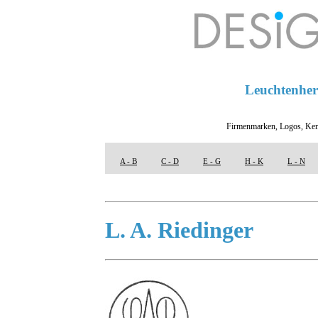
Leuchtenhers
Firmenmarken, Logos, Ken
A - B
C - D
E - G
H - K
L - N
L. A. Riedinger