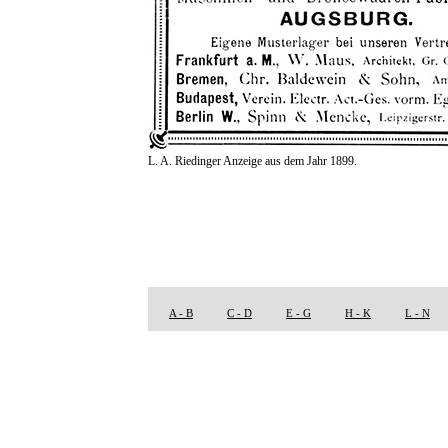
L. A. Riedinger Anzeige aus dem Jahr 1899.
A - B
C - D
E - G
H - K
L - N