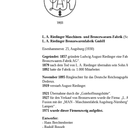
L. A. Riedinger Maschinen- und Broncewaraen-Fabrik
(Sc
L. A. Riedinger Bronzewarenfabrik GmbH
Eisenhammerstr. 25, Augsburg (1930)
Gegründet: 1857
gründete Ludwig August Riedinger eine Fabr
Broncewaaren-Fabrik AG“.
1879
nach dem Tod von L. A. Riedinger übernahm sein Sohn Au
1892
hatte die Fabrik ca. 1.000 Mitarbeiter.
November 1895
Ringleuchter für das Deutsche Reichstagsgebäu
Dedreux.
1919
verstarb August Riedinger.
1921
Übernahme durch die „Gutehoffnungshütte“.
1927
für den Verkauf von Bronzewaren wurde die Firma: „L. A
Fusion mit der „MAN - Maschinenfabrik Augsburg-Nürnberg“ F
Lampen“ .
1971 wurde dieser Firmenzweig aufgelöst.
Entwerfer:
- Hans Berchtenbreiter
- Rudolf Bosselt