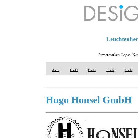
Leuchtenhers
Firmenmarken, Logos, Ken
A - B
C - D
E - G
H - K
L - N
Hugo Honsel GmbH