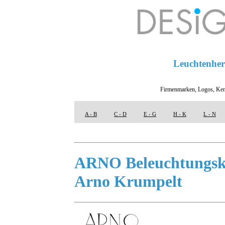
Leuchtenhers
Firmenmarken, Logos, Ken
A - B
C - D
E - G
H - K
L - N
ARNO Beleuchtungsk
Arno Krumpelt