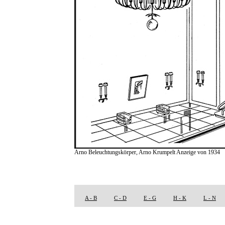
Arno Beleuchtungskörper, Arno Krumpelt Anzeige von 1934
A - B
C - D
E - G
H - K
L - N