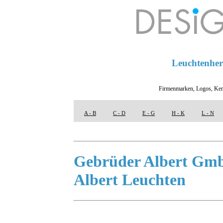
Leuchtenhers
Firmenmarken, Logos, Ken
A - B
C - D
E - G
H - K
L - N
Gebrüder Albert Gm
Albert Leuchten