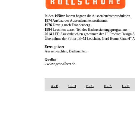
In den
1950er
Jahren begann die Aussenleuchtenproduktion.
1974
Ausbau des Aussenleuchtensortiments.
1976
Umzug nach Fröndenberg
1984
Leuchten waren Teil des Badausstattungsprogramms.
2014
LED Aussenleuchten gewannen den IF Product Design A
Übernahme der Firma „B+M Leuchten, Gerd Bonus GmbH“ A
Erzeugnisse:
Aussenleuchten, Badleuchten.
Quellen:
- www.gebr-albert.de
A - B
C - D
E - G
H - K
L - N